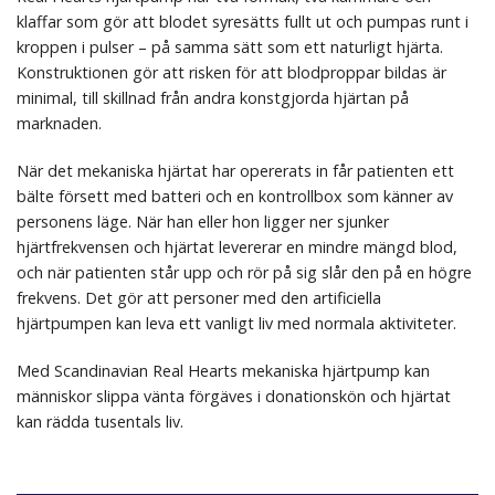
klaffar som gör att blodet syresätts fullt ut och pumpas runt i
kroppen i pulser – på samma sätt som ett naturligt hjärta.
Konstruktionen gör att risken för att blodproppar bildas är
minimal, till skillnad från andra konstgjorda hjärtan på
marknaden.
När det mekaniska hjärtat har opererats in får patienten ett
bälte försett med batteri och en kontrollbox som känner av
personens läge. När han eller hon ligger ner sjunker
hjärtfrekvensen och hjärtat levererar en mindre mängd blod,
och när patienten står upp och rör på sig slår den på en högre
frekvens. Det gör att personer med den artificiella
hjärtpumpen kan leva ett vanligt liv med normala aktiviteter.
Med Scandinavian Real Hearts mekaniska hjärtpump kan
människor slippa vänta förgäves i donationskön och hjärtat
kan rädda tusentals liv.