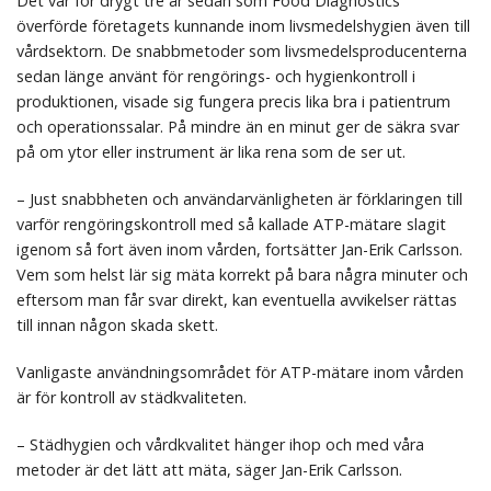
Det var för drygt tre år sedan som Food Diagnostics
överförde företagets kunnande inom livsmedelshygien även till
vårdsektorn. De snabbmetoder som livsmedelsproducenterna
sedan länge använt för rengörings- och hygienkontroll i
produktionen, visade sig fungera precis lika bra i patientrum
och operationssalar. På mindre än en minut ger de säkra svar
på om ytor eller instrument är lika rena som de ser ut.
– Just snabbheten och användarvänligheten är förklaringen till
varför rengöringskontroll med så kallade ATP-mätare slagit
igenom så fort även inom vården, fortsätter Jan-Erik Carlsson.
Vem som helst lär sig mäta korrekt på bara några minuter och
eftersom man får svar direkt, kan eventuella avvikelser rättas
till innan någon skada skett.
Vanligaste användningsområdet för ATP-mätare inom vården
är för kontroll av städkvaliteten.
– Städhygien och vårdkvalitet hänger ihop och med våra
metoder är det lätt att mäta, säger Jan-Erik Carlsson.