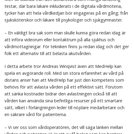
testar, där bara läkare inkluderats i de digitala vårdmötena,
tycker han att hela vårdkedjan bör engageras på en gång; från
sjuksköterskor och läkare till psykologer och sjukgymnaster.
– En väldigt bra sak som man skulle kunna göra redan idag är
att införa videorum eller kontaktrum på alla sjukhus och
vårdmottagningar. För tekniken finns ju redan idag och det ger
folk ett alternativ till att belasta akutvården.
I detta arbete tror Andreas Winqvist även att MedHelp kan
spela en avgörande roll. Med sin stora erfarenhet av vård på
distans anser han att MedHelp har just den kompetens som
behövs för att avlasta vården på ett effektivt sätt. Förutom
att sänka kostnader bidrar den avlastningen också till att
vården kan använda sina befintliga resurser på ett smartare
sätt, vilket i förlängningen leder till nöjdare medarbetare och
en säkrare vård för patienterna.
– Vi ser oss som vårdoperatören, det vill säga länken mellan