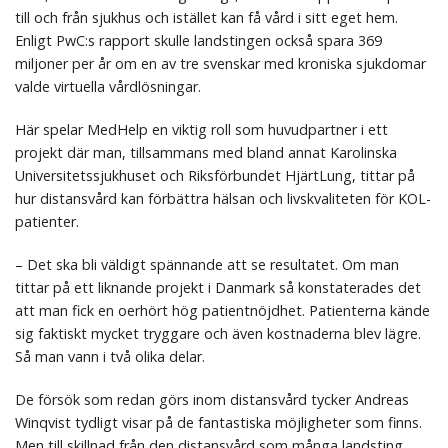
till och från sjukhus och istället kan få vård i sitt eget hem.
Enligt PwC:s rapport skulle landstingen också spara 369
miljoner per år om en av tre svenskar med kroniska sjukdomar
valde virtuella vårdlösningar.
Här spelar MedHelp en viktig roll som huvudpartner i ett
projekt där man, tillsammans med bland annat Karolinska
Universitetssjukhuset och Riksförbundet HjärtLung, tittar på
hur distansvård kan förbättra hälsan och livskvaliteten för KOL-
patienter.
– Det ska bli väldigt spännande att se resultatet. Om man
tittar på ett liknande projekt i Danmark så konstaterades det
att man fick en oerhört hög patientnöjdhet. Patienterna kände
sig faktiskt mycket tryggare och även kostnaderna blev lägre.
Så man vann i två olika delar.
De försök som redan görs inom distansvård tycker Andreas
Winqvist tydligt visar på de fantastiska möjligheter som finns.
Men till skillnad från den distansvård som många landsting