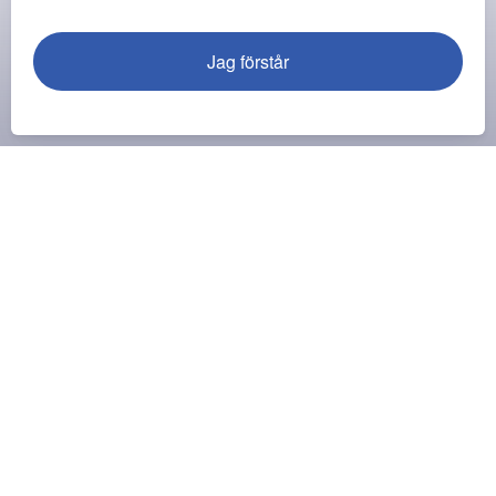
Jag förstår
Säkrare vårdavdelningar med Guardian
Powered By
AK Featured Post