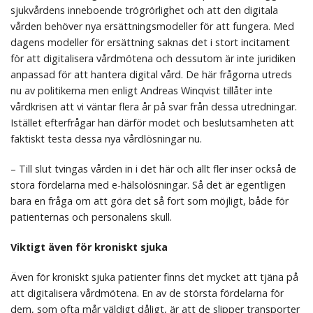
sjukvårdens inneboende trögrörlighet och att den digitala
vården behöver nya ersättningsmodeller för att fungera. Med
dagens modeller för ersättning saknas det i stort incitament
för att digitalisera vårdmötena och dessutom är inte juridiken
anpassad för att hantera digital vård. De här frågorna utreds
nu av politikerna men enligt Andreas Winqvist tillåter inte
vårdkrisen att vi väntar flera år på svar från dessa utredningar.
Istället efterfrågar han därför modet och beslutsamheten att
faktiskt testa dessa nya vårdlösningar nu.
– Till slut tvingas vården in i det här och allt fler inser också de
stora fördelarna med e-hälsolösningar. Så det är egentligen
bara en fråga om att göra det så fort som möjligt, både för
patienternas och personalens skull.
Viktigt även för kroniskt sjuka
Även för kroniskt sjuka patienter finns det mycket att tjäna på
att digitalisera vårdmötena. En av de största fördelarna för
dem, som ofta mår väldigt dåligt, är att de slipper transporter