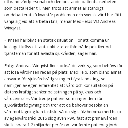
utbränd vårdpersonal och den bristande patientsäkerheten
som detta leder till. Men trots att ämnet är ständigt
omdebatterat så kvarstår problemen och svensk vård har fått
vänja sig vid att arbeta i kris, menar MedHelps VD Andreas
Winqvist.
– Krisen har blivit en statisk situation. För att komma ur
krisläget krävs ett antal aktiviteter från både politiker och
tjänstemän för att avlasta sjukvården, säger han.
Enligt Andreas Winqvist finns också de verktyg som behövs för
att lösa vårdkrisen redan på plats. MedHelp, som bland annat
ansvarar för sjukvårdsrådgivningen i fyra landsting, vet
nämligen av egen erfarenhet att vård och konsultation på
distans kraftigt sänker belastningen på sjukhus och
vårdcentraler. Var tredje patient som ringer dem för
sjukvårdsrådgivning och tror att de behöver besöka en
vårdmottagning kan faktiskt vårda sig själv hemma med hjälp
av egenvårdsråd. 2015 slog även PwC fast att primärvården
skulle spara 1,2 miljarder per år om var femte patient gjorde