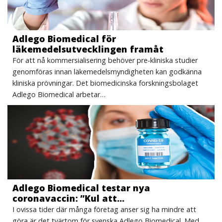
Adlego Biomedical för
läkemedelsutvecklingen framåt
För att nå kommersialisering behöver pre-kliniska studier
genomföras innan läkemedelsmyndigheten kan godkänna
kliniska prövningar. Det biomedicinska forskningsbolaget
Adlego Biomedical arbetar…
Adlego Biomedical testar nya
coronavaccin: ”Kul att…
I ovissa tider där många företag anser sig ha mindre att
göra är det tvärtom för svenska Adlego Biomedical. Med…