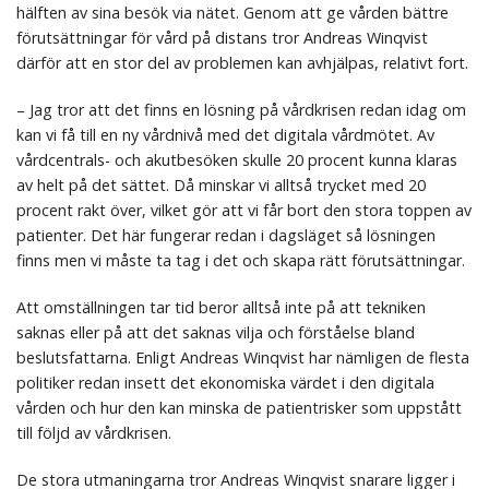
hälften av sina besök via nätet. Genom att ge vården bättre
förutsättningar för vård på distans tror Andreas Winqvist
därför att en stor del av problemen kan avhjälpas, relativt fort.
– Jag tror att det finns en lösning på vårdkrisen redan idag om
kan vi få till en ny vårdnivå med det digitala vårdmötet. Av
vårdcentrals- och akutbesöken skulle 20 procent kunna klaras
av helt på det sättet. Då minskar vi alltså trycket med 20
procent rakt över, vilket gör att vi får bort den stora toppen av
patienter. Det här fungerar redan i dagsläget så lösningen
finns men vi måste ta tag i det och skapa rätt förutsättningar.
Att omställningen tar tid beror alltså inte på att tekniken
saknas eller på att det saknas vilja och förståelse bland
beslutsfattarna. Enligt Andreas Winqvist har nämligen de flesta
politiker redan insett det ekonomiska värdet i den digitala
vården och hur den kan minska de patientrisker som uppstått
till följd av vårdkrisen.
De stora utmaningarna tror Andreas Winqvist snarare ligger i